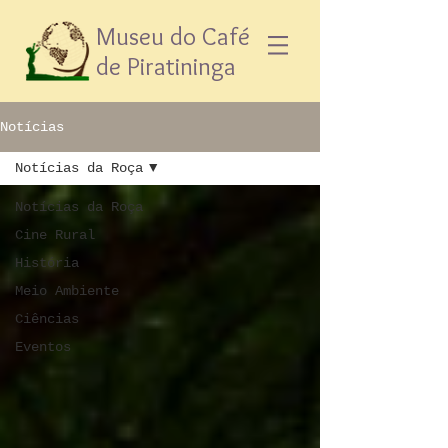
Museu do Café
de Piratininga
Notícias
Notícias da Roça
Notícias da Roça
Cine Rural
História
Meio Ambiente
Ciências
Eventos