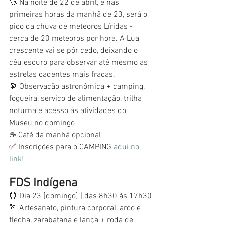
🚀 Na noite de 22 de abril, e nas 
primeiras horas da manhã de 23, será o 
pico da chuva de meteoros Líridas - 
cerca de 20 meteoros por hora. A Lua 
crescente vai se pôr cedo, deixando o 
céu escuro para observar até mesmo as 
estrelas cadentes mais fracas. 
🔭 Observação astronômica + camping, 
fogueira, serviço de alimentação, trilha 
noturna e acesso às atividades do 
Museu no domingo
☕ Café da manhã opcional
✅ Inscrições para o CAMPING 
aqui no 
link!
FDS Indígena
⏰ Dia 23 [domingo] | das 8h30 às 17h30
🏹 Artesanato, pintura corporal, arco e 
flecha, zarabatana e lança + roda de 