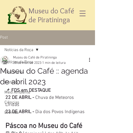
Museu do Café
de Piratininga
Post
Notícias da Roça
Museu do Café de Piratininga
Notícias da Roça
23 de mar. de 2023
1 min de leitura
Museu do Café :: agenda
Cine Rural
de abril 2023
História
📌 
FDS em DESTAQUE
Meio Ambiente
22 DE ABRIL - 
Chuva de Meteoros 
Ciências
Líridas 
23 DE ABRIL - 
Dia dos Povos Indígenas
Eventos
Páscoa no Museu do Café